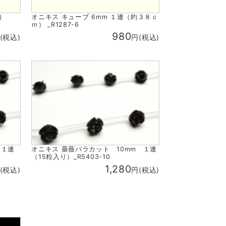
約
オニキス キューブ 6mm １連（約３８ｃ
ｍ） _R1287-6
980
(税込)
円(税込)
 １連
オニキス 薔薇バラカット 10mm １連
（15粒入り）_R5403-10
1,280
(税込)
円(税込)