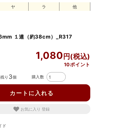
ヤ
ラ
他
6mm １連（約38cm）_R317
1,080
10ポイント
3
購入数
残り
個
カートに入れる
お気に入り
イド