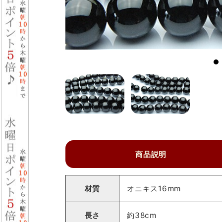
商品説明
材質
オニキス16mm
長さ
約38cm