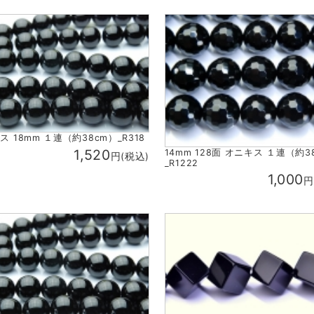
ス 18mm １連（約38cm）_R318
1,520
14mm 128面 オニキス １連（約3
円(税込)
_R1222
1,000
円