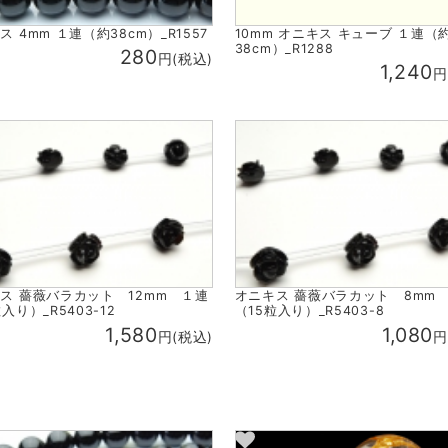
ス 4mm １連（約38cm）_R1557
10mm オニキス キューブ １連（
38cm）_R1288
280
円(税込)
1,240
円
ス 薔薇バラカット 12mm １連
オニキス 薔薇バラカット 8mm
入り）_R5403-12
（15粒入り）_R5403-8
1,580
1,080
円(税込)
円