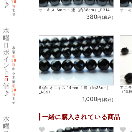
オニキス 6mm １連（約38cm）_R314
オニキ
380
円(税込)
オニキ
64面 オニキス 14mm １連（約38cm）
（15粒
_R691
1,000
円(税込)
一緒に購入されている商品