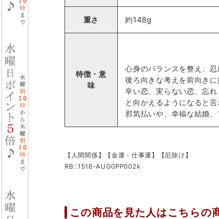
重さ
約148g
心身のバランスを整え、忍
特徴・意
後ろ向きな考えを前向きに
味
辛い恋、実らない恋、忘れ
と向かえるようになると言
邪気払いや、幸福な結婚、
【人間関係】【金運・仕事運】【厄除け】
RB::1516-AUG0PP002k
この商品を見た人はこちらの