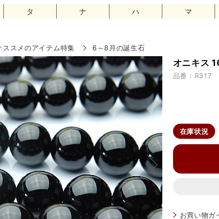
タ
ナ
ハ
マ
オススメのアイテム特集
6～8月の誕生石
オニキス 1
品番：R317
在庫状況
お買い物ガ