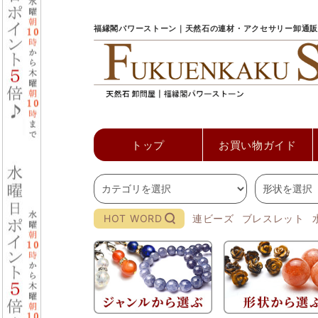
福縁閣パワーストーン｜天然石の連材・アクセサリー卸通販
トップ
お買い物ガイド
HOT WORD
連ビーズ
ブレスレット