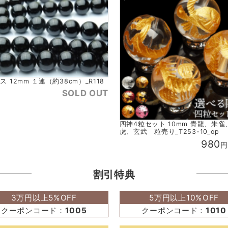
ス 12mm １連（約38cm）_R118
SOLD OUT
四神4粒セット 10mm 青龍、朱雀
虎、玄武 粒売り_T253-10_op
980
円
割引特典
3万円以上5%OFF
5万円以上10%OFF
クーポンコード：
1005
クーポンコード：
1010