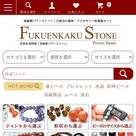
0
商品を探す
マイページ
お気に入り
カート
福縁閣パワーストーン｜天然石の連材・アクセサリー卸通販サイト
HOT WORD
連ビーズ
ブレスレット
水晶
四神ビーズ
高級商品
ルース
原石