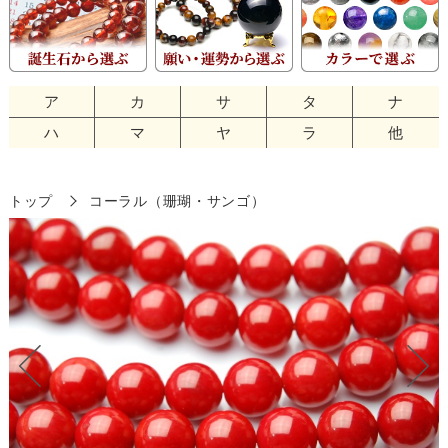
ア
カ
サ
タ
ナ
ハ
マ
ヤ
ラ
他
トップ
コーラル（珊瑚・サンゴ）