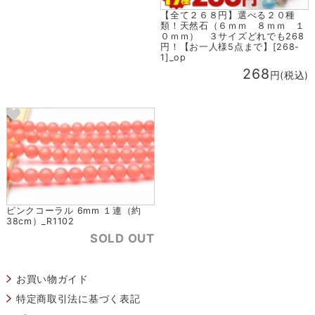
【全て２６８円】選べる２０種
類！天然石（６ｍｍ ８ｍｍ １
０ｍｍ） ３サイズどれでも268
円！【お一人様5点まで】[268-
1]_op
268
円(税込)
ピンクコーラル 6mm １連（約
38cm）_R1102
SOLD OUT
お買い物ガイド
特定商取引法に基づく表記