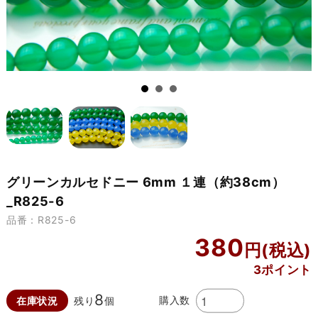
グリーンカルセドニー 6mm １連（約38cm）
_R825-6
品番：R825-6
380
3ポイント
8
購入数
在庫状況
残り
個