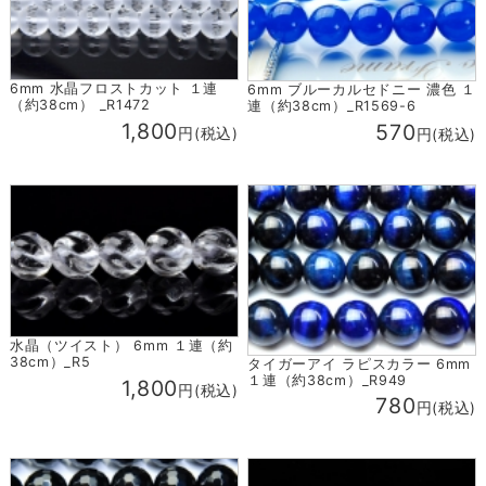
6mm 水晶フロストカット １連
6mm ブルーカルセドニー 濃色 １
（約38cm） _R1472
連（約38cm）_R1569-6
1,800
570
円(税込)
円(税込)
水晶（ツイスト） 6mm １連（約
38cm）_R5
タイガーアイ ラピスカラー 6mm
１連（約38cm）_R949
1,800
円(税込)
780
円(税込)