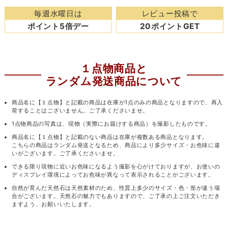
毎週水曜日は
レビュー投稿で
ポイント5倍デー
20ポイントGET
１点物商品と
ランダム発送商品について
商品名に【１点物】と記載の商品は在庫が1点のみの商品となりますので、再入
荷することはございません。ご了承くださいませ。
1点物商品の写真は、現物（実際にお届けする商品）を撮影したものです。
商品名に【１点物】と記載のない商品は在庫が複数ある商品となります。
こちらの商品はランダム発送となるため、商品により多少サイズ・お色味に違
いがございます。ご了承くださいませ。
できる限り現物に近いお色味になるよう撮影を心がけておりますが、お使いの
ディスプレイ環境によってお色味が異なって表示されることがございます。
自然が育んだ天然石は天然素材のため、性質上多少のサイズ・色・形が違う場
合がございます。天然石の魅力でもありますので、ご了承の上ご注文いただき
ますよう、お願いいたします。