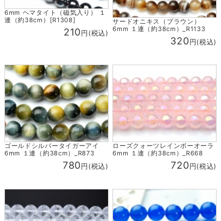
6mm ヘマタイト（磁気入り） １
連（約38cm）[R1308]
サードオニキス（ブラウン）
6mm １連（約38cm）_R1133
210
円(税込)
320
円(税込)
ゴールドシルバータイガーアイ
ローズクォーツレインボーオーラ
6mm １連（約38cm）_R873
6mm １連（約38cm）_R668
780
720
円(税込)
円(税込)