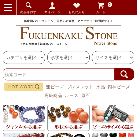
0
商品を探す
マイページ
お気に入り
カート
福縁閣パワーストーン｜天然石の連材・アクセサリー卸通販サイト
HOT WORD
連ビーズ
ブレスレット
水晶
四神ビーズ
高級商品
ルース
原石