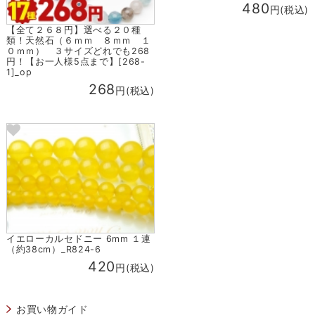
480
円(税込)
【全て２６８円】選べる２０種
類！天然石（６ｍｍ ８ｍｍ １
０ｍｍ） ３サイズどれでも268
円！【お一人様5点まで】[268-
1]_op
268
円(税込)
イエローカルセドニー 6mm １連
（約38cm）_R824-6
420
円(税込)
お買い物ガイド