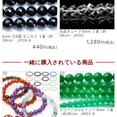
水晶キューブ 6mm １連（約
38cm）_R302
6mm 128面 オニキス １連（約
38cm） _R319-6
1,280
円(税込)
440
円(税込)
一緒に購入されている商品
グリーンカルセドニー 8mm １連
（約38cm）_R825-8