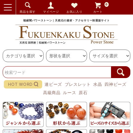
0
商品を探す
マイページ
お気に入り
カート
福縁閣パワーストーン｜天然石の連材・アクセサリー卸通販サイト
HOT WORD
連ビーズ
ブレスレット
水晶
四神ビーズ
高級商品
ルース
原石