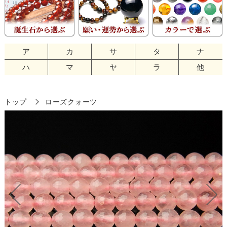
ア
カ
サ
タ
ナ
ハ
マ
ヤ
ラ
他
トップ
ローズクォーツ