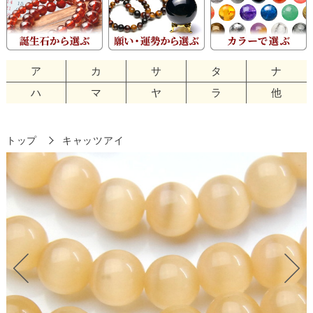
ア
カ
サ
タ
ナ
ハ
マ
ヤ
ラ
他
トップ
キャッツアイ