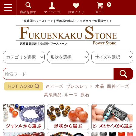
0
商品を探す
マイページ
お気に入り
カート
福縁閣パワーストーン｜天然石の連材・アクセサリー卸通販サイト
HOT WORD
連ビーズ
ブレスレット
水晶
四神ビーズ
高級商品
ルース
原石