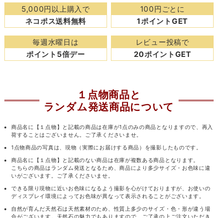
5,000円以上購入で
100円ごとに
ネコポス送料無料
1ポイントGET
毎週水曜日は
レビュー投稿で
ポイント5倍デー
20ポイントGET
１点物商品と
ランダム発送商品について
商品名に【１点物】と記載の商品は在庫が1点のみの商品となりますので、再入
荷することはございません。ご了承くださいませ。
1点物商品の写真は、現物（実際にお届けする商品）を撮影したものです。
商品名に【１点物】と記載のない商品は在庫が複数ある商品となります。
こちらの商品はランダム発送となるため、商品により多少サイズ・お色味に違
いがございます。ご了承くださいませ。
できる限り現物に近いお色味になるよう撮影を心がけておりますが、お使いの
ディスプレイ環境によってお色味が異なって表示されることがございます。
自然が育んだ天然石は天然素材のため、性質上多少のサイズ・色・形が違う場
合がございます。天然石の魅力でもありますので、ご了承の上ご注文いただき