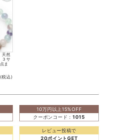
！天然
 ３サ
5点ま
(税込)
10万円以上15%OFF
クーポンコード：
1015
レビュー投稿で
20ポイントGET