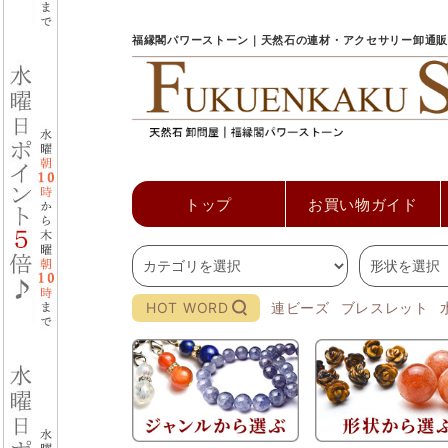
福縁閣パワーストーン｜天然石の連材・アクセサリー卸通販
トップ
お買い物ガイド
HOT WORD
連ビーズ
ブレスレット