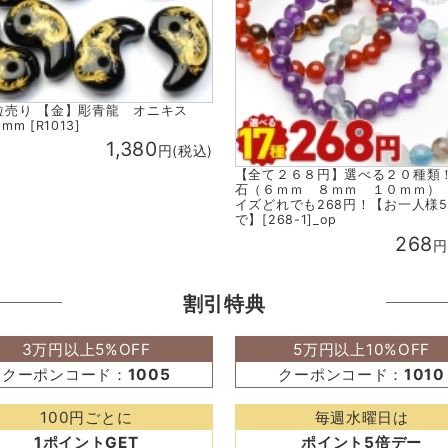
粒売り 【金】彫青龍 オニキス
mm [R1013]
1,380
円(税込)
【全て２６８円】選べる２０種類
石（６ｍｍ ８ｍｍ １０ｍｍ）
イズどれでも268円！【お一人様
で】[268-1]_op
268
円
割引特典
3万円以上5%OFF
5万円以上10%OFF
クーポンコード：
1005
クーポンコード：
1010
100円ごとに
毎週水曜日は
1ポイントGET
ポイント5倍デー