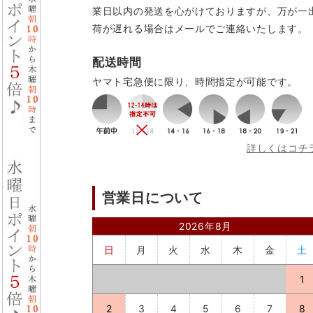
業日以内の発送を心がけておりますが、万が一
荷が遅れる場合はメールでご連絡いたします。
配送時間
ヤマト宅急便に限り、時間指定が可能です。
詳しくはコチ
営業日について
2026年8月
日
月
火
水
木
金
土
1
2
3
4
5
6
7
8