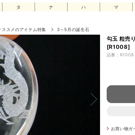
タ
ナ
ハ
マ
オススメのアイテム特集
3～5月の誕生石
勾玉 粒売
[R1008]
品番：R1008
お買い物ガ