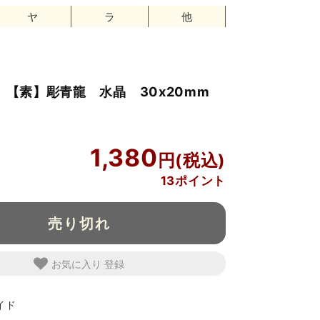
ヤ
ラ
他
り 【素】彫青龍 水晶 30x20mm
1,380
13ポイント
売り切れ
お気に入り
イド