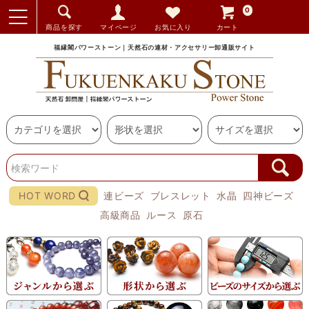
0
商品を探す
マイページ
お気に入り
カート
福縁閣パワーストーン｜天然石の連材・アクセサリー卸通販サイト
HOT WORD
連ビーズ
ブレスレット
水晶
四神ビーズ
高級商品
ルース
原石