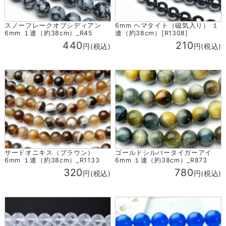
スノーフレークオブシディアン
6mm ヘマタイト（磁気入り） １
6mm １連（約38cm）_R45
連（約38cm）[R1308]
440
210
円(税込)
円(税込)
サードオニキス（ブラウン）
ゴールドシルバータイガーアイ
6mm １連（約38cm）_R1133
6mm １連（約38cm）_R873
320
780
円(税込)
円(税込)