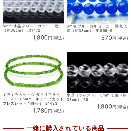
6mm 水晶フロストカット １連
6mm ブルーカルセドニー 濃色 １
（約38cm） _R1472
連（約38cm）_R1569-6
1,800
570
円(税込)
円(税込)
キラキラカット◇ ダイオプサイ
水晶（ツイスト） 6mm １連（約
ト 2.5-3.5mm キューブカット
38cm）_R5
ブレスレット 1個売り _B1483
1,800
円(税込)
1,780
円(税込)
一緒に購入されている商品