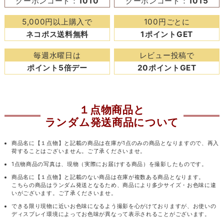
クーポンコード：
1010
クーポンコード：
1015
5,000円以上購入で
100円ごとに
ネコポス送料無料
1ポイントGET
毎週水曜日は
レビュー投稿で
ポイント5倍デー
20ポイントGET
１点物商品と
ランダム発送商品について
商品名に【１点物】と記載の商品は在庫が1点のみの商品となりますので、再入
荷することはございません。ご了承くださいませ。
1点物商品の写真は、現物（実際にお届けする商品）を撮影したものです。
商品名に【１点物】と記載のない商品は在庫が複数ある商品となります。
こちらの商品はランダム発送となるため、商品により多少サイズ・お色味に違
いがございます。ご了承くださいませ。
できる限り現物に近いお色味になるよう撮影を心がけておりますが、お使いの
ディスプレイ環境によってお色味が異なって表示されることがございます。