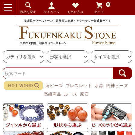
0
商品を探す
マイページ
お気に入り
カート
福縁閣パワーストーン｜天然石の連材・アクセサリー卸通販サイト
HOT WORD
連ビーズ
ブレスレット
水晶
四神ビーズ
高級商品
ルース
原石