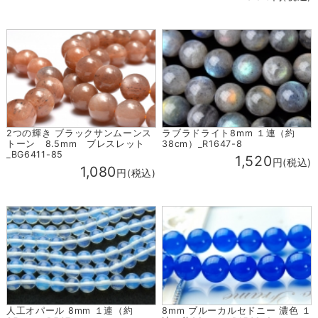
ラブラドライト8mm １連（約
2つの輝き ブラックサンムーンス
38cm）_R1647-8
トーン 8.5mm ブレスレット
_BG6411-85
1,520
円(税込)
1,080
円(税込)
人工オパール 8mm １連（約
8mm ブルーカルセドニー 濃色 １