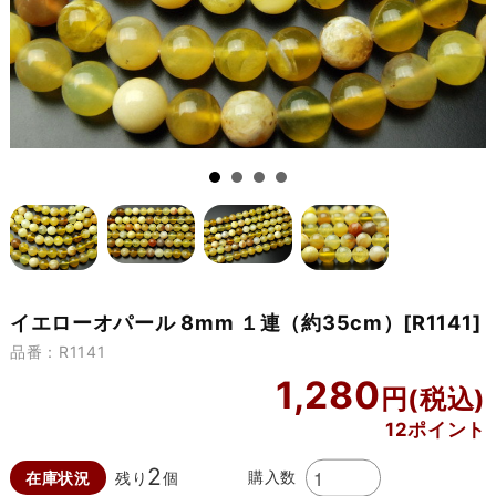
イエローオパール 8mm １連（約35cm）[R1141]
品番：R1141
1,280
12ポイント
2
購入数
在庫状況
残り
個