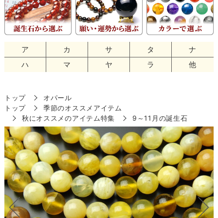
ア
カ
サ
タ
ナ
ハ
マ
ヤ
ラ
他
トップ
オパール
トップ
季節のオススメアイテム
秋にオススメのアイテム特集
9～11月の誕生石