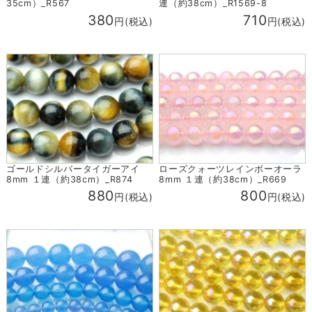
35cm）_R567
連（約38cm）_R1569-8
380
710
円(税込)
円(税込)
ゴールドシルバータイガーアイ
ローズクォーツレインボーオーラ
8mm １連（約38cm）_R874
8mm １連（約38cm）_R669
880
800
円(税込)
円(税込)