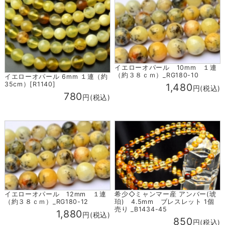
イエローオパール 10mm １連
（約３８ｃｍ）_RG180-10
イエローオパール 6mm １連（約
35cm）[R1140]
1,480
円(税込)
780
円(税込)
イエローオパール 12mm １連
希少◇ミャンマー産 アンバー(琥
（約３８ｃｍ）_RG180-12
珀) 4.5mm ブレスレット 1個
売り _B1434-45
1,880
円(税込)
850
円(税込)