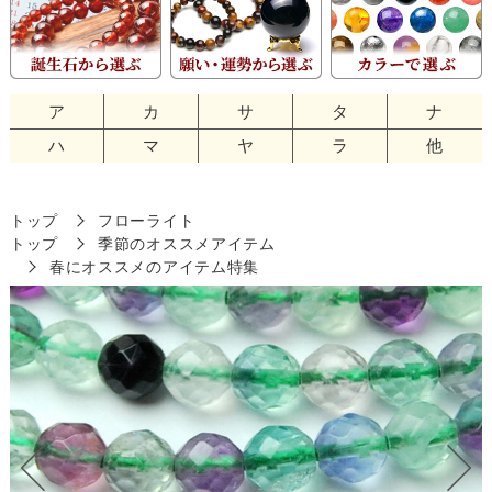
ア
カ
サ
タ
ナ
ハ
マ
ヤ
ラ
他
トップ
フローライト
トップ
季節のオススメアイテム
春にオススメのアイテム特集