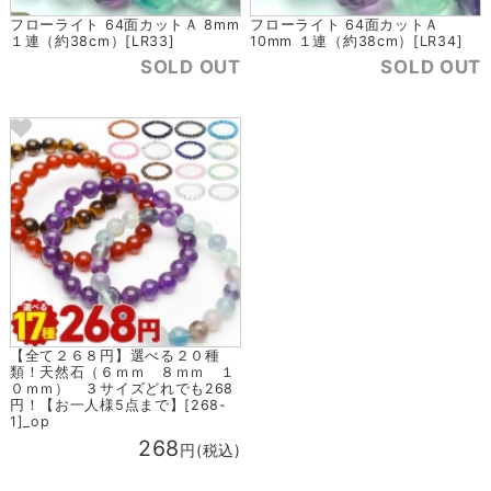
フローライト 64面カットＡ 8mm
フローライト 64面カットＡ
１連（約38cm）[LR33]
10mm １連（約38cm）[LR34]
SOLD OUT
SOLD OUT
【全て２６８円】選べる２０種
類！天然石（６ｍｍ ８ｍｍ １
０ｍｍ） ３サイズどれでも268
円！【お一人様5点まで】[268-
1]_op
268
円(税込)