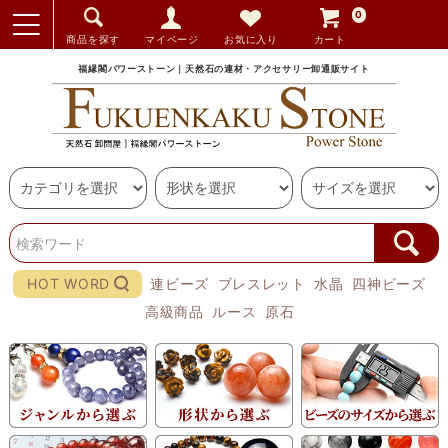
0
商品を探す
マイページ
お気に入り
カート
福縁閣パワーストーン｜天然石の連材・アクセサリー卸通販サイト
HOT WORD
連ビーズ
ブレスレット
水晶
四神ビーズ
高級商品
ルース
原石