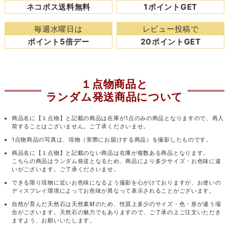
ネコポス送料無料
1ポイントGET
毎週水曜日は
レビュー投稿で
ポイント5倍デー
20ポイントGET
１点物商品と
ランダム発送商品について
商品名に【１点物】と記載の商品は在庫が1点のみの商品となりますので、再入
荷することはございません。ご了承くださいませ。
1点物商品の写真は、現物（実際にお届けする商品）を撮影したものです。
商品名に【１点物】と記載のない商品は在庫が複数ある商品となります。
こちらの商品はランダム発送となるため、商品により多少サイズ・お色味に違
いがございます。ご了承くださいませ。
できる限り現物に近いお色味になるよう撮影を心がけておりますが、お使いの
ディスプレイ環境によってお色味が異なって表示されることがございます。
自然が育んだ天然石は天然素材のため、性質上多少のサイズ・色・形が違う場
合がございます。天然石の魅力でもありますので、ご了承の上ご注文いただき
ますよう、お願いいたします。