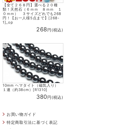
【全て２６８円】選べる２０種
類！天然石（６ｍｍ ８ｍｍ １
０ｍｍ） ３サイズどれでも268
円！【お一人様5点まで】[268-
1]_op
268
円(税込)
10mm ヘマタイト（磁気入り）
１連（約38cm）[R1310]
380
円(税込)
お買い物ガイド
特定商取引法に基づく表記