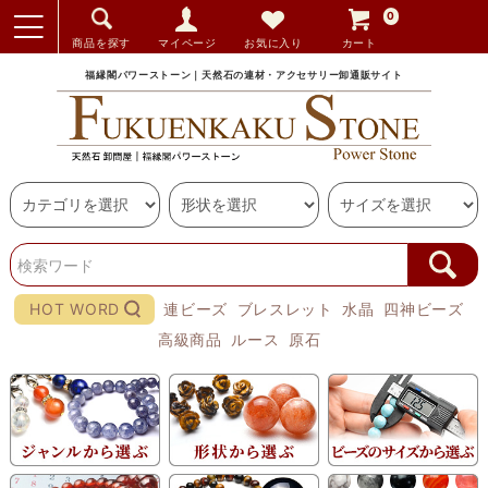
0
商品を探す
マイページ
お気に入り
カート
福縁閣パワーストーン｜天然石の連材・アクセサリー卸通販サイト
HOT WORD
連ビーズ
ブレスレット
水晶
四神ビーズ
高級商品
ルース
原石