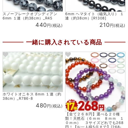
スノーフレークオブシディアン
6mm ヘマタイト（磁気入り） １
6mm １連（約38cm）_R45
連（約38cm）[R1308]
440
210
円(税込)
円(税込)
一緒に購入されている商品
ホワイトオニキス 8mm １連（約
38cm）_R786-8
480
円(税込)
【全て２６８円】選べる２０種
類！天然石（６ｍｍ ８ｍｍ １
０ｍｍ） ３サイズどれでも268
円！【お一人様5点まで】[268-