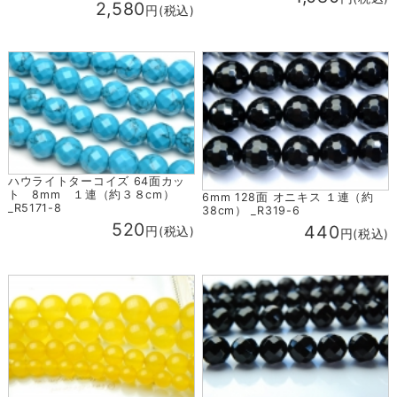
2,580
円(税込)
ハウライトターコイズ 64面カッ
ト 8mm １連（約３８cm）
6mm 128面 オニキス １連（約
_R5171-8
38cm） _R319-6
520
440
円(税込)
円(税込)