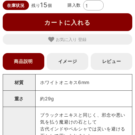
15
購入数
在庫状況
残り
個
カートに入れる
お気に入り
商品説明
イメージ
レビュー
材質
ホワイトオニキス6mm
重さ
約29g
ブラックオニキスと同じく、邪念や悪い
気を払う魔避けの石として
古代インドやペルシャでは災いを避ける