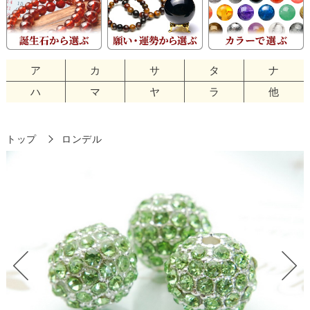
ア
カ
サ
タ
ナ
ハ
マ
ヤ
ラ
他
トップ
ロンデル