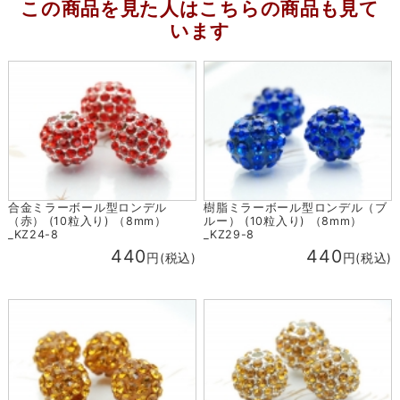
この商品を見た人はこちらの商品も見て
います
合金ミラーボール型ロンデル
樹脂ミラーボール型ロンデル（ブ
（赤） (10粒入り) （8mm）
ルー） (10粒入り) （8mm）
_KZ24-8
_KZ29-8
440
440
円(税込)
円(税込)