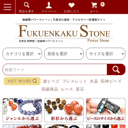
0
商品を探す
マイページ
お気に入り
カート
福縁閣パワーストーン｜天然石の連材・アクセサリー卸通販サイト
HOT WORD
連ビーズ
ブレスレット
水晶
四神ビーズ
高級商品
ルース
原石