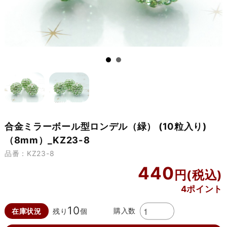
合金ミラーボール型ロンデル（緑） (10粒入り)
（8mm）_KZ23-8
品番：KZ23-8
440
4ポイント
10
購入数
在庫状況
残り
個