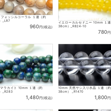
m フォッシルコーラル １連（約
）_LR7
イエローカルセドニー 10mm １
960
38cm）_R824-10
円(税込)
780
円
マラカイト 10mm １連（約
10mm 天然サシ入り水晶 １連（約
）_R283
38cm） _R1470
1,480
1,800
円(税込)
円