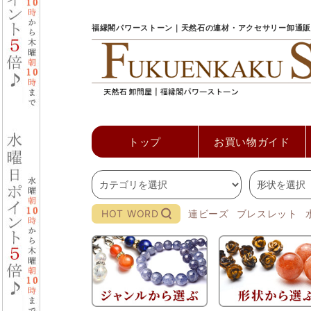
福縁閣パワーストーン｜天然石の連材・アクセサリー卸通販
トップ
お買い物ガイド
HOT WORD
連ビーズ
ブレスレット