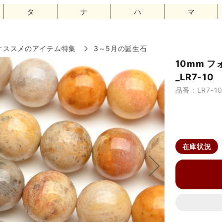
タ
ナ
ハ
マ
オススメのアイテム特集
3～5月の誕生石
10mm 
_LR7-10
品番：LR7-1
在庫状況