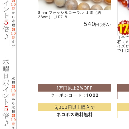
8mm フォッシルコーラル １連（約
38cm） _LR7-8
540
円(税込)
【全
石（
イズど
で】[2
1万円以上2%OFF
クーポンコード：
1002
5,000円以上購入で
ネコポス送料無料