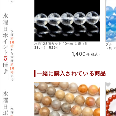
水晶128面カット 10mm １連（約
ブルー
38cm）_R294
（約38
1,400
円(税込)
一緒に購入されている商品