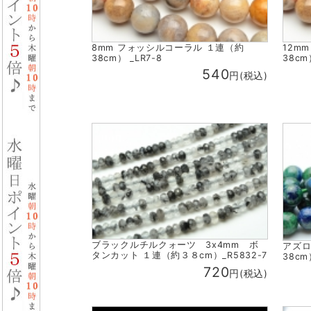
8mm フォッシルコーラル １連（約
12m
38cm） _LR7-8
38cm
540
円(税込)
ブラックルチルクォーツ 3x4mm ボ
アズロ
タンカット １連（約３８cm）_R5832-7
38cm
720
円(税込)