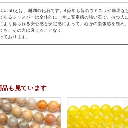
silCoral)とは、珊瑚の化石です。4億年も昔のウミユリや珊
であるジャスパーは全体的に非常に安定感の強い石で、持つ人
により得られる安心感と安定感によって、心身の緊張感を緩め
ても、その力は衰えることなく
けております。
商品も見ています