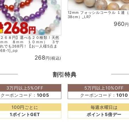
12mm フォッシルコーラル １連
38cm）_LR7
960
円
て２６８円】選べる２０種類！天然
６ｍｍ ８ｍｍ １０ｍｍ） ３サ
れでも268円！【お一人様5点ま
68-1]_op
268
円(税込)
割引特典
3万円以上5%OFF
5万円以上10%OFF
クーポンコード：
1005
クーポンコード：
1010
100円ごとに
毎週水曜日は
1ポイントGET
ポイント5倍デー