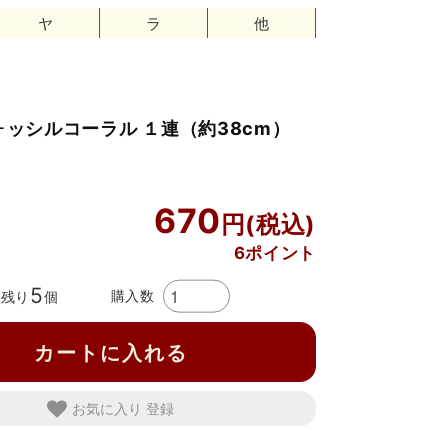
ヤ
ラ
他
フォッシルコーラル １連（約38cm）
0
670
6ポイント
5
購入数
残り
個
カートに入れる
お気に入り