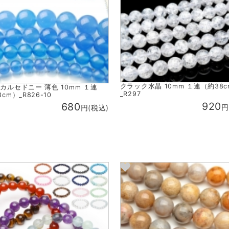
クラック水晶 10mm １連（約38
カルセドニー 薄色 10mm １連
_R297
cm）_R826-10
920
680
円
円(税込)