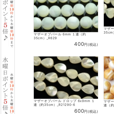
マザー
35cm
マザーオブパール 6mm １連（約
35cm）_R629
400
円(税込)
マザーオブパール ドロップ 6x9mm １
マザー
連（約35cm）_R21290-6
連（約3
600
円(税込)