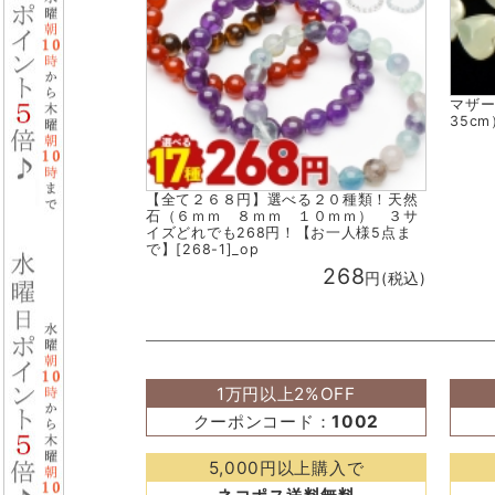
マザー
35cm
【全て２６８円】選べる２０種類！天然
石（６ｍｍ ８ｍｍ １０ｍｍ） ３サ
イズどれでも268円！【お一人様5点ま
で】[268-1]_op
268
円(税込)
1万円以上2%OFF
クーポンコード：
1002
5,000円以上購入で