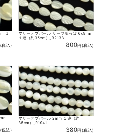
m １
マザーオブパール リーフ葉っぱ 6x9mm
１連（約35cm）_R2133
800
(税込)
円(税込)
4mm
マザーオブパール 2mm １連（約
35cm）_R1941
380
(税込)
円(税込)