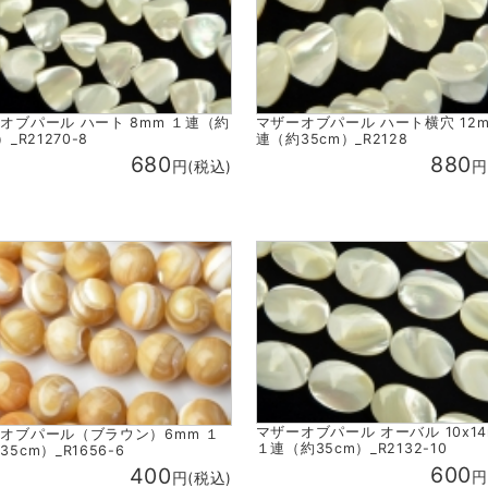
オブパール ハート 8mm １連（約
マザーオブパール ハート横穴 12m
）_R21270-8
連（約35cm）_R2128
680
880
円(税込)
円
マザーオブパール オーバル 10x1
オブパール（ブラウン）6mm １
１連（約35cm）_R2132-10
5cm）_R1656-6
600
400
円
円(税込)