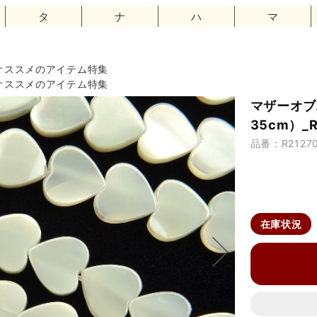
タ
ナ
ハ
マ
オススメのアイテム特集
オススメのアイテム特集
マザーオブ
35cm）_R
品番：R21270
在庫状況