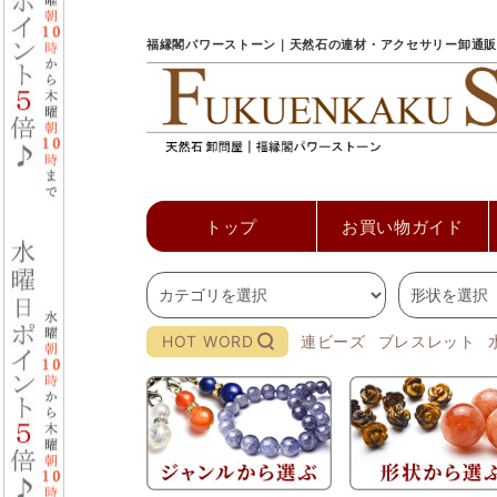
福縁閣パワーストーン｜天然石の連材・アクセサリー卸通販
トップ
お買い物ガイド
HOT WORD
連ビーズ
ブレスレット