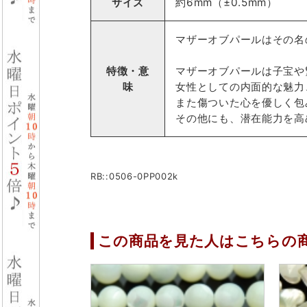
サイズ
約6mm（±0.5mm）
マザーオブパールはその名
特徴・意
マザーオブパールは子宝や
味
女性としての内面的な魅力
また傷ついた心を優しく包
その他にも、潜在能力を高
RB::0506-0PP002k
この商品を見た人はこちらの