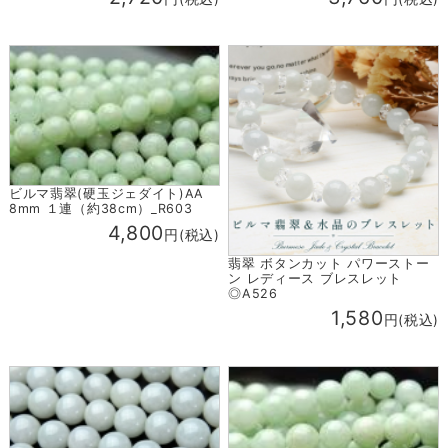
ビルマ翡翠(硬玉ジェダイト)AA
8mm １連（約38cm）_R603
4,800
円(税込)
翡翠 ボタンカット パワーストー
ン レディース ブレスレット
◎A526
1,580
円(税込)