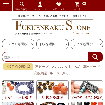
0
商品を探す
マイページ
お気に入り
カート
福縁閣パワーストーン｜天然石の連材・アクセサリー卸通販サイト
HOT WORD
連ビーズ
ブレスレット
水晶
四神ビーズ
高級商品
ルース
原石