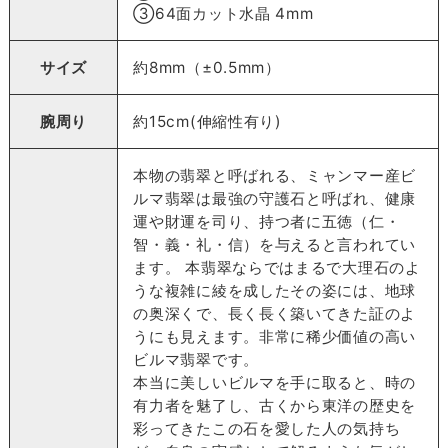
③64面カット水晶 4mm
サイズ
約8mm（±0.5mm）
腕周り
約15cm(伸縮性有り)
本物の翡翠と呼ばれる、ミャンマー産ビ
ルマ翡翠は最強の守護石と呼ばれ、健康
運や財運を司り、持つ者に五徳（仁・
智・義・礼・信）を与えると言われてい
ます。 本翡翠ならではまるで大理石のよ
うな複雑に綾を成したその姿には、地球
の奥深くで、長く長く築いてきた証のよ
うにも見えます。非常に稀少価値の高い
ビルマ翡翠です。
本当に美しいビルマを手に取ると、時の
有力者を魅了し、古くから東洋の歴史を
彩ってきたこの石を愛した人の気持ち