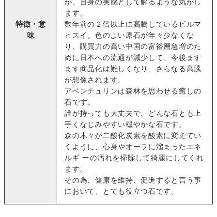
が、自身の実感として解るような気がし
ます。
特徴・意
数年前の２倍以上に高騰しているビルマ
味
ヒスイ。色のよい原石が年々少なくな
り、購買力の高い中国の富裕層急増のた
めに日本への流通が減少して、今後ます
ます商品化は難しくなり、さらなる高騰
が想像されます。
アベンチュリンは森林を思わせる癒しの
石です。
誰が持っても大丈夫で、どんな石とも上
手くなじみやすい穏やかな石です。
森の木々が二酸化炭素を酸素に変えてい
くように、心身やオーラに溜まったエネ
ルギ ーの汚れを掃除して綺麗にしてくれ
ます。
その為、健康を維持、促進すると言う事
において、とても役立つ石です。