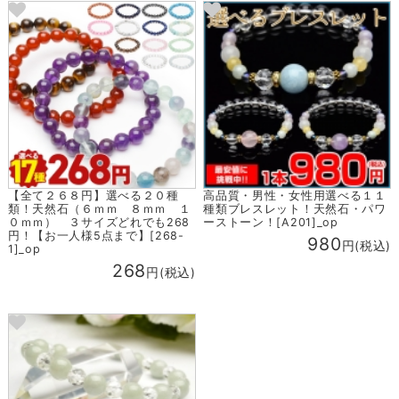
【全て２６８円】選べる２０種
高品質・男性・女性用選べる１１
類！天然石（６ｍｍ ８ｍｍ １
種類ブレスレット！天然石・パワ
０ｍｍ） ３サイズどれでも268
ーストーン！[A201]_op
円！【お一人様5点まで】[268-
980
円(税込)
1]_op
268
円(税込)