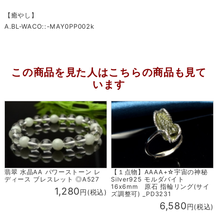
【癒やし】
A.BL-WACO::-MAY0PP002k
この商品を見た人はこちらの商品も見て
います
翡翠 水晶AA パワーストーン レ
【１点物】AAAA+☆宇宙の神秘
ディース ブレスレット ◎A527
Silver925 モルダバイト
16x6mm 原石 指輪リング(サイ
1,280
円(税込)
ズ調整可) _PD3231
6,580
円(税込)