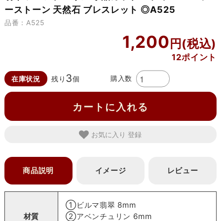
ーストーン 天然石 ブレスレット ◎A525
品番：A525
1,200
12ポイント
3
購入数
在庫状況
残り
個
カートに入れる
お気に入り
商品説明
イメージ
レビュー
①ビルマ翡翠 8mm
材質
②アベンチュリン 6mm