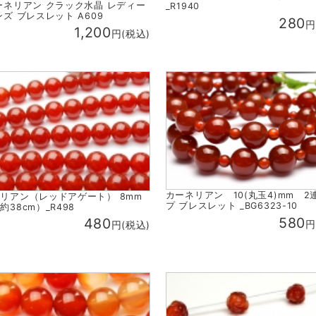
ーネリアン クラック水晶 レディー
_R1940
ンズ ブレスレット A609
280
円
1,200
円(税込)
カーネリアン 10(丸玉4)mm 2
リアン（レッドアゲート） 8mm
プ ブレスレット _BG6323-10
約38cm）_R498
580
480
円
円(税込)