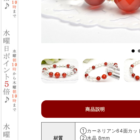
商品説明
①カーネリアン64面カット
材質
②水晶 8mm