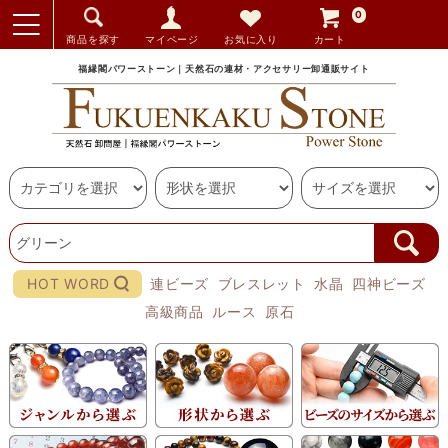
0
商品を探す
マイページ
お気に入り
カート
福縁閣パワーストーン｜天然石の連材・アクセサリー卸通販サイト
HOT WORD
連ビーズ
ブレスレット
水晶
四神ビーズ
高級商品
ルース
原石