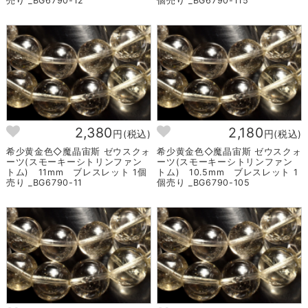
売り _BG6790-12
個売り _BG6790-115
2,380
2,180
円(税込)
円(税込)
希少黄金色◇魔晶宙斯 ゼウスクォ
希少黄金色◇魔晶宙斯 ゼウスクォ
ーツ(スモーキーシトリンファン
ーツ(スモーキーシトリンファン
トム) 11mm ブレスレット 1個
トム) 10.5mm ブレスレット 1
売り _BG6790-11
個売り _BG6790-105