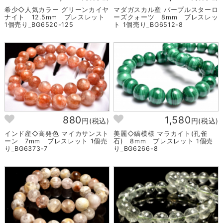
希少◇人気カラー グリーンカイヤ
マダガスカル産 パープルスターロ
ナイト 12.5mm ブレスレット
ーズクォーツ 8mm ブレスレッ
1個売り_BG6520-125
ト 1個売り_BG6512-8
880
1,580
円(税込)
円(税込)
インド産◇高発色 マイカサンスト
美麗◇縞模様 マラカイト(孔雀
ーン 7mm ブレスレット 1個売
石) 8mm ブレスレット 1個売
り_BG6373-7
り_BG6266-8