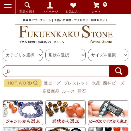
0
商品を探す
マイページ
お気に入り
カート
福縁閣パワーストーン｜天然石の連材・アクセサリー卸通販サイト
HOT WORD
連ビーズ
ブレスレット
水晶
四神ビーズ
高級商品
ルース
原石