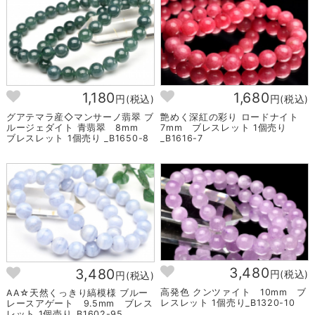
1,180
1,680
円(税込)
円(税込)
グアテマラ産◇マンサーノ翡翠 ブ
艶めく深紅の彩り ロードナイト
ルージェダイト 青翡翠 8mm
7mm ブレスレット 1個売り
ブレスレット 1個売り _B1650-8
_B1616-7
3,480
3,480
円(税込)
円(税込)
高発色 クンツァイト 10mm ブ
AA☆天然くっきり縞模様 ブルー
レスレット 1個売り_B1320-10
レースアゲート 9.5mm ブレス
レット 1個売り_B1602-95