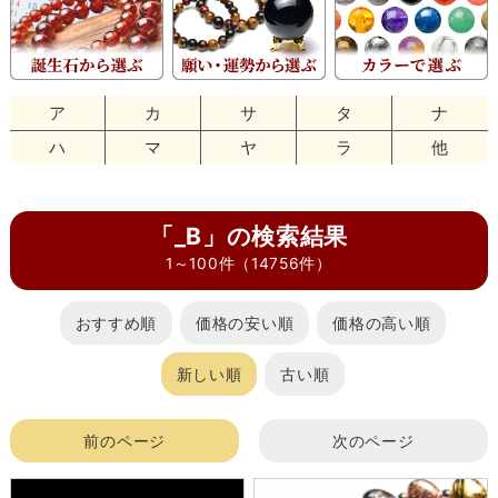
ア
カ
サ
タ
ナ
ハ
マ
ヤ
ラ
他
「_B」の検索結果
1～100件（14756件）
おすすめ順
価格の安い順
価格の高い順
新しい順
古い順
前のページ
次のページ