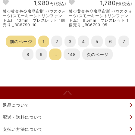
1,980
1,780
円(税込)
円(税込)
希少黄金色◇魔晶宙斯 ゼウスクォ
希少黄金色◇魔晶宙斯 ゼウスクォ
ーツ(スモーキーシトリンファン
ーツ(スモーキーシトリンファン
トム) 10mm ブレスレット 1個
トム) 9.5mm ブレスレット 1
売り _BG6790-10
個売り _BG6790-95
前のページ
1
2
3
4
5
6
7
8
9
…
148
次のページ
返品について
配送・送料について
支払い方法について