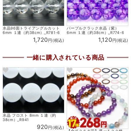
水晶96面トライアングルカット
パープルクラック水晶（紫）
6mm １連（約38cm）_R781-6
6mm １連（約38cm）_R774-6
1,720
1,120
円(税込)
円(税込)
一緒に購入されている商品
水晶 フロスト 8mm １連（約
38cm）_R941
920
円(税込)