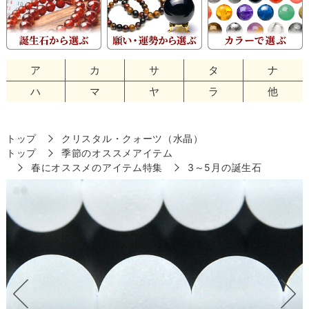
ア
カ
サ
タ
ナ
ハ
マ
ヤ
ラ
他
トップ
クリスタル・クォーツ（水晶）
トップ
季節のオススメアイテム
春にオススメのアイテム特集
3～5月の誕生石