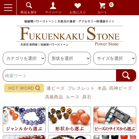
0
商品を探す
マイページ
お気に入り
カート
福縁閣パワーストーン｜天然石の連材・アクセサリー卸通販サイト
HOT WORD
連ビーズ
ブレスレット
水晶
四神ビーズ
高級商品
ルース
原石