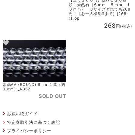
【全て２６８円】選べる２０種
類！天然石（６ｍｍ ８ｍｍ １
０ｍｍ） ３サイズどれでも268
円！【お一人様5点まで】[268-
1]_op
268
円(税込)
水晶AA (ROUND) 6mm １連（約
38cm）_R362
SOLD OUT
お買い物ガイド
特定商取引法に基づく表記
プライバシーポリシー