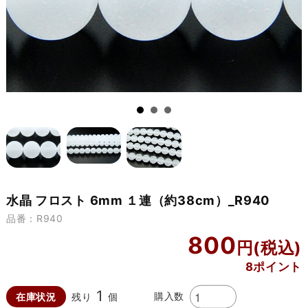
水晶 フロスト 6mm １連（約38cm）_R940
品番：R940
800
8ポイント
1
購入数
在庫状況
残り
個