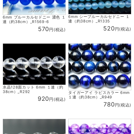
6mm シーブルーカルセドニー １
6mm ブルーカルセドニー 濃色 １
連（約38cm）_R1335
連（約38cm）_R1569-6
520
570
円(税込)
円(税込)
水晶128面カット 6mm １連（約
38cm）_R292
タイガーアイ ラピスカラー 6mm
１連（約38cm）_R949
920
円(税込)
780
円(税込)