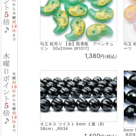
勾玉 粒売り 【金】彫青龍 アベンチュ
勾玉 
リン 30x20mm [R1017]
ーツ 3
1,380
円(税込)
オニキス ツイスト 6mm １連（約
38cm）_R934
6mm
_R319