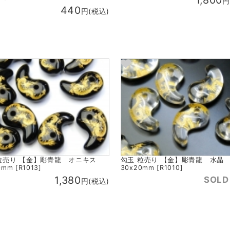
1,800
円
440
円(税込)
粒売り 【金】彫青龍 オニキス
勾玉 粒売り 【金】彫青龍 水
mm [R1013]
30x20mm [R1010]
1,380
SOLD
円(税込)