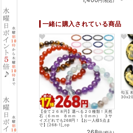
1,400
円(税込)
一緒に購入されている商品
勾玉 
30x20
【全て２６８円】選べる２０種類！天然
石（６ｍｍ ８ｍｍ １０ｍｍ） ３サ
イズどれでも268円！【お一人様5点ま
で】[268-1]_op
268
円(税込)