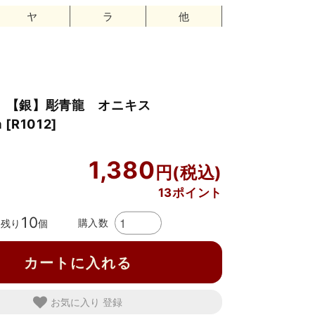
ヤ
ラ
他
り 【銀】彫青龍 オニキス
[R1012]
1,380
13ポイント
10
購入数
残り
個
カートに入れる
お気に入り