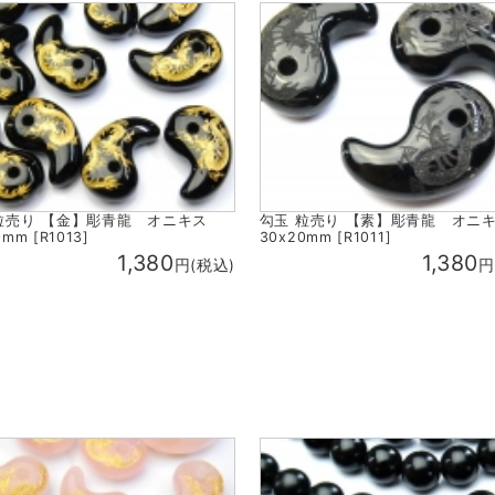
粒売り 【金】彫青龍 オニキス
勾玉 粒売り 【素】彫青龍 オ
mm [R1013]
30x20mm [R1011]
1,380
1,380
円(税込)
円