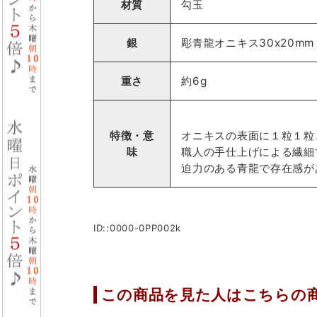
材質
勾玉
銀
彫青龍オニキス30x20mm
重さ
約6g
特徴・意
オニキスの表面に１粒１粒
味
職人の手仕上げによる繊細
迫力のある青龍で存在感が
ID::0000-0PP002k
この商品を見た人はこちらの