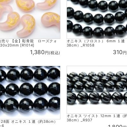
粒売り 【金】彫青龍 ローズクォ
オニキス（フロスト） 6mm １連
0x20mm [R1014]
38cm）_R1058
1,380
310
円(税込)
円
オニキス ツイスト 12mm １連（
38cm）_R937
 128面 オニキス １連（約38cm）
-6