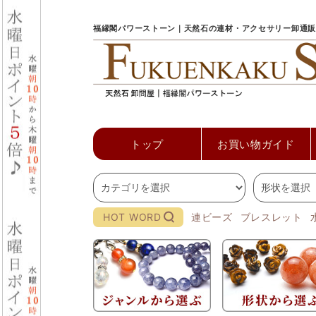
福縁閣パワーストーン｜天然石の連材・アクセサリー卸通販
トップ
お買い物ガイド
HOT WORD
連ビーズ
ブレスレット