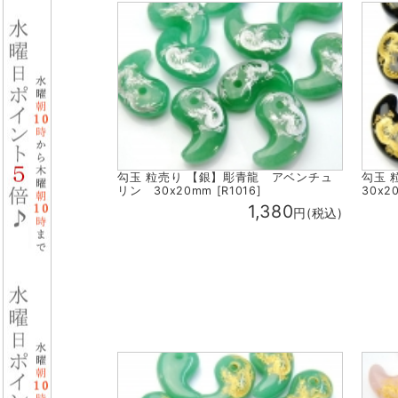
勾玉 粒売り 【銀】彫青龍 アベンチュ
勾玉 
リン 30x20mm [R1016]
30x20
1,380
円(税込)