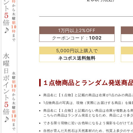
1万円以上2%OFF
クーポンコード：
1002
5,000円以上購入で
ネコポス送料無料
１点物商品と
ランダム発送商
商品名に【１点物】と記載の商品は在庫が1点のみの商品
1点物商品の写真は、現物（実際にお届けする商品）を撮
商品名に【１点物】と記載のない商品は在庫が複数ある
こちらの商品はランダム発送となるため、商品により多
できる限り現物に近いお色味になるよう撮影を心がけて
自然が育んだ天然石は天然素材のため、性質上多少のサ