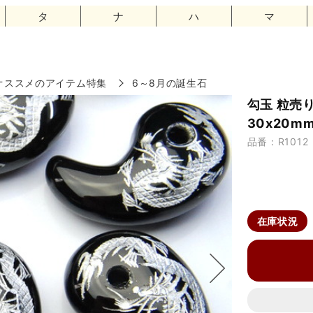
タ
ナ
ハ
マ
オススメのアイテム特集
6～8月の誕生石
勾玉 粒売
30x20mm 
品番：R1012
在庫状況