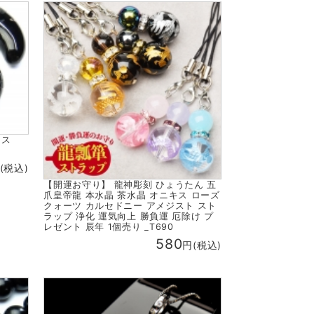
ニキス
(税込)
【開運お守り】 龍神彫刻 ひょうたん 五
爪皇帝龍 本水晶 茶水晶 オニキス ローズ
クォーツ カルセドニー アメジスト スト
ラップ 浄化 運気向上 勝負運 厄除け プ
レゼント 辰年 1個売り _T690
580
円(税込)